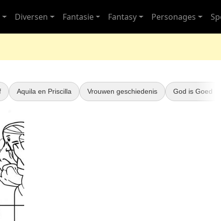
s
Diversen
Fantasie
Fantasy
Personages
Sp
f
Aquila en Priscilla
Vrouwen geschiedenis
God is Goed