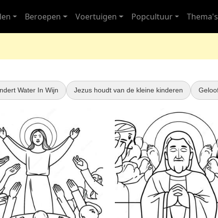
len
Beroepen
Voertuigen
Popcultuur
Thema'
ndert Water In Wijn
Jezus houdt van de kleine kinderen
Geloo