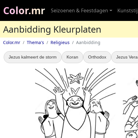
Color.mr
Seizoenen & Feestdagen
Kunststij
Aanbidding Kleurplaten
Color.mr
Thema's
Religieus
Aanbidding
Jezus kalmeert de storm
Koran
Orthodox
Jezus Vera