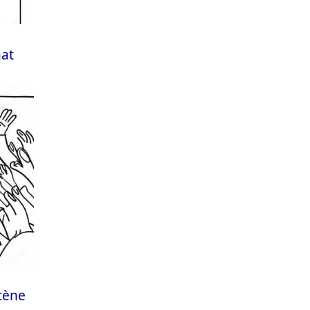
aat
cène