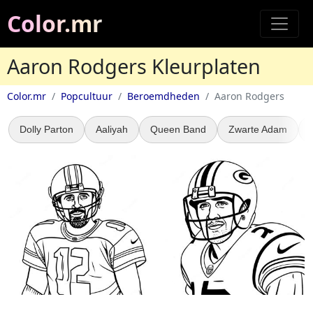
Color.mr
Aaron Rodgers Kleurplaten
Color.mr
Popcultuur
Beroemdheden
Aaron Rodgers
Dolly Parton
Aaliyah
Queen Band
Zwarte Adam