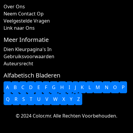
Over Ons
Neem Contact Op
Veelgestelde Vragen
Link naar Ons
Meer Informatie
Dien Kleurpagina's In
Gebruiksvoorwaarden
Auteursrecht
Alfabetisch Bladeren
A
B
C
D
E
F
G
H
I
J
K
L
M
N
O
P
Q
R
S
T
U
V
W
X
Y
Z
© 2024 Color.mr. Alle Rechten Voorbehouden.