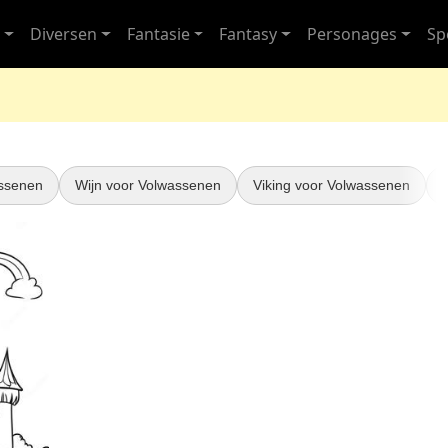
s
Diversen
Fantasie
Fantasy
Personages
Sp
assenen
Wijn voor Volwassenen
Viking voor Volwassenen