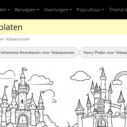
len
Beroepen
Voertuigen
Popcultuur
Thema'
platen
oor Volwassenen
Inheemse Amerikanen voor Volwassenen
Harry Potter voor Volw