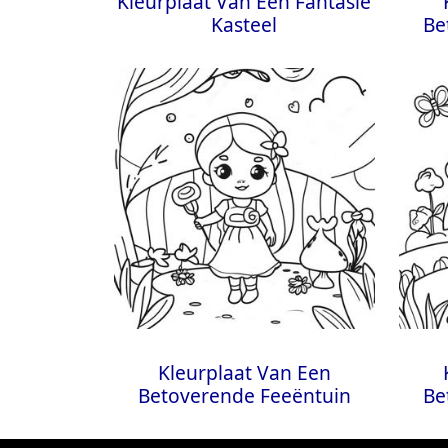
Kleurplaat Van Een Fantasie
Kasteel
Be
Kleurplaat Van Een
Betoverende Feeëntuin
Be