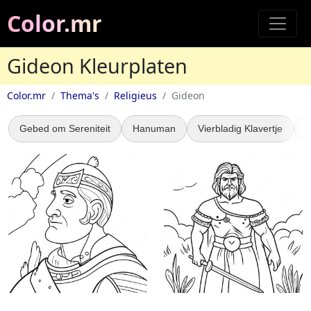
Color.mr
Gideon Kleurplaten
Color.mr
Thema's
Religieus
Gideon
Gebed om Sereniteit
Hanuman
Vierbladig Klavertje
B