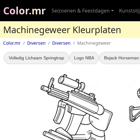
Color.mr
Seizoenen & Feestdagen
Kunststij
Machinegeweer Kleurplaten
Color.mr
Diversen
Diversen
Machinegeweer
Volledig Lichaam Springtrap
Logo NBA
Bojack Horseman