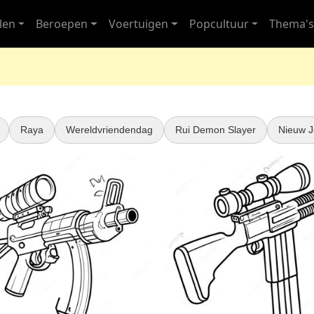
len
Beroepen
Voertuigen
Popcultuur
Thema'
Raya
Wereldvriendendag
Rui Demon Slayer
Nieuw J