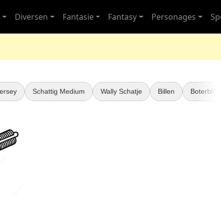
s
Diversen
Fantasie
Fantasy
Personages
Sp
ersey
Schattig Medium
Wally Schatje
Billen
Boterblo