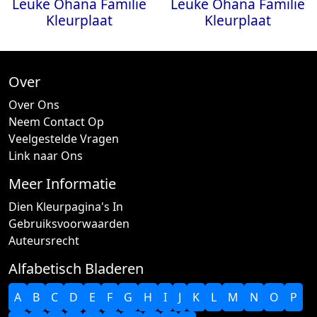
Leuke Ohana Familie
Leuke Ohana Familie
Kleurplaat
Kleurplaat
Over
Over Ons
Neem Contact Op
Veelgestelde Vragen
Link naar Ons
Meer Informatie
Dien Kleurpagina's In
Gebruiksvoorwaarden
Auteursrecht
Alfabetisch Bladeren
A
B
C
D
E
F
G
H
I
J
K
L
M
N
O
P