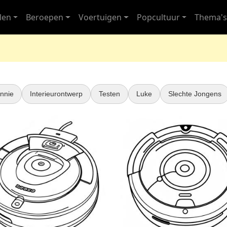
len
Beroepen
Voertuigen
Popcultuur
Thema'
nnie
Interieurontwerp
Testen
Luke
Slechte Jongens