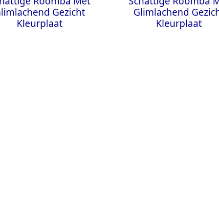
hattige Roomba Met
Schattige Roomba 
limlachend Gezicht
Glimlachend Gezic
Kleurplaat
Kleurplaat