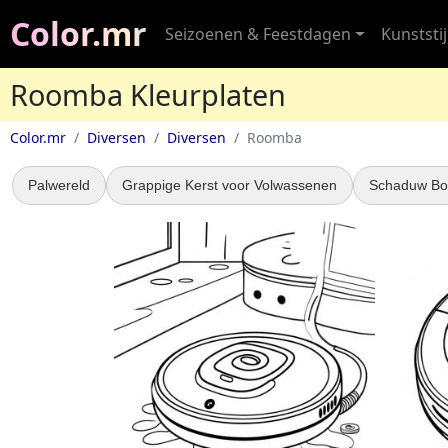
Color.mr
Seizoenen & Feestdagen
Kunststij
Roomba Kleurplaten
Color.mr
Diversen
Diversen
Roomba
Palwereld
Grappige Kerst voor Volwassenen
Schaduw Bo