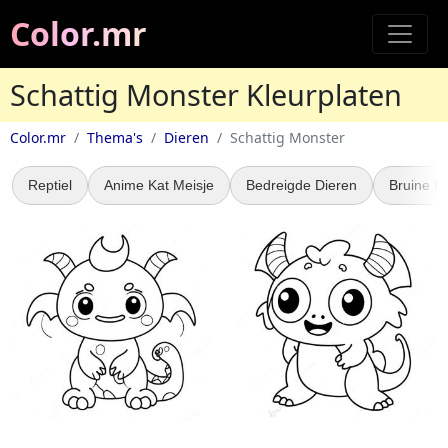
Color.mr
Schattig Monster Kleurplaten
Color.mr
Thema's
Dieren
Schattig Monster
Reptiel
Anime Kat Meisje
Bedreigde Dieren
Bruine B