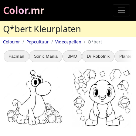
Color.mr
Q*bert Kleurplaten
Color.mr
Popcultuur
Videospellen
Q*bert
Pacman
Sonic Mania
BMO
Dr Robotnik
Planten 