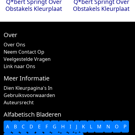
Q*bert Springt Over
Q*bert Springt Over
Obstakels Kleurplaat
Obstakels Kleurplaat
Over
Over Ons
Neem Contact Op
Veelgestelde Vragen
Link naar Ons
Meer Informatie
Dien Kleurpagina's In
Gebruiksvoorwaarden
Auteursrecht
Alfabetisch Bladeren
A
B
C
D
E
F
G
H
I
J
K
L
M
N
O
P